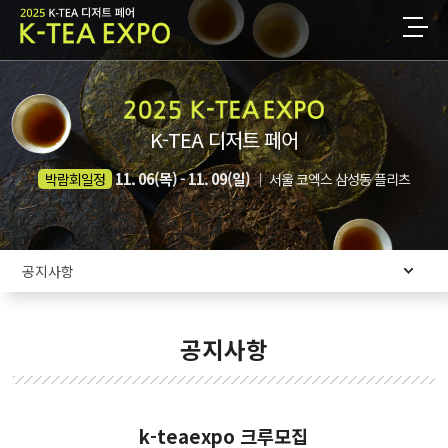
홈으로
ENG
K-TEA 디저트 페어
전시개요
11. 06(목) - 11. 09(일)
박람회일정
│ 서울 코엑스 삼성동 플리츠
참가안내
관람안내
공지사항
프로그램
공지사항
커뮤니티
k-teaexpo 크루모집